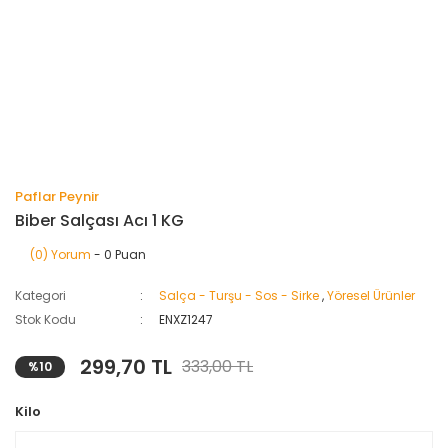
Paflar Peynir
Biber Salçası Acı 1 KG
(0) Yorum
- 0 Puan
Kategori
Salça - Turşu - Sos - Sirke
,
Yöresel Ürünler
Stok Kodu
ENXZ1247
299,70 TL
333,00 TL
%10
Kilo