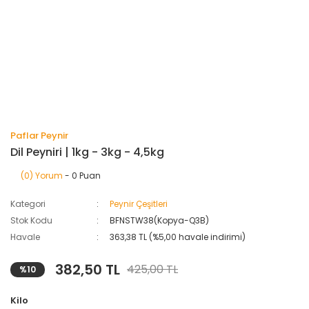
Paflar Peynir
Dil Peyniri | 1kg - 3kg - 4,5kg
(0) Yorum
- 0 Puan
Kategori
Peynir Çeşitleri
Stok Kodu
BFNSTW38(Kopya-Q3B)
Havale
363,38 TL (%5,00 havale indirimi)
382,50 TL
425,00 TL
%10
Kilo