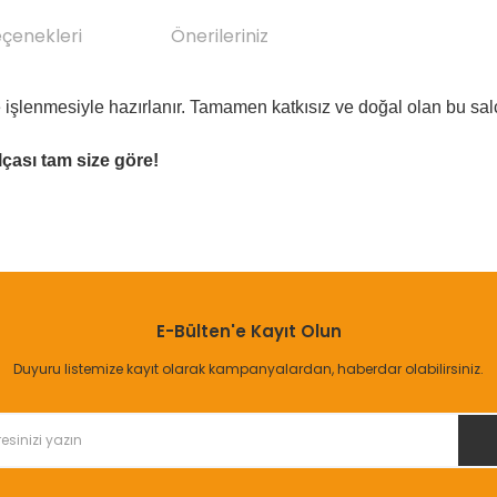
eçenekleri
Önerileriniz
işlenmesiyle hazırlanır. Tamamen katkısız ve doğal olan bu salç
lçası tam size göre!
da yetersiz gördüğünüz noktaları öneri formunu kullanarak tarafımıza il
Bu ürüne ilk yorumu siz yapın!
E-Bülten'e Kayıt Olun
Yorum Yaz
Duyuru listemize kayıt olarak kampanyalardan, haberdar olabilirsiniz.