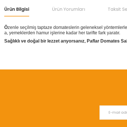
Ürün Bilgisi
Ürün Yorumları
Taksit S
Ö
zenle seçilmiş taptaze domateslerin geleneksel yöntemlerle 
a, yemeklerden hamur işlerine kadar her tarifte fark yaratır.
Sağlıklı ve doğal bir lezzet arıyorsanız, Paflar Domates Sa
Bu ürünün fiyat bilgisi, resim, ürün açıklamalarında ve diğer konular
Görüş ve önerileriniz için teşekkür ederiz.
Ürün resmi kalitesiz, bozuk veya görüntülenemiyor.
Ürün açıklamasında eksik bilgiler bulunuyor.
Ürün bilgilerinde hatalar bulunuyor.
Ürün fiyatı diğer sitelerden daha pahalı.
Bu ürüne benzer farklı alternatifler olmalı.