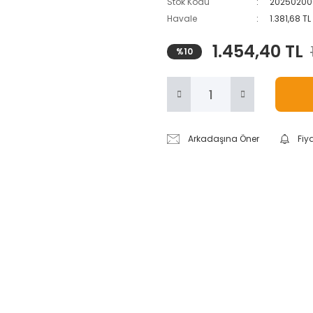
Stok Kodu
20250200
Havale
1.381,68 T
1.454,40 TL
%10
Arkadaşına Öner
Fiy