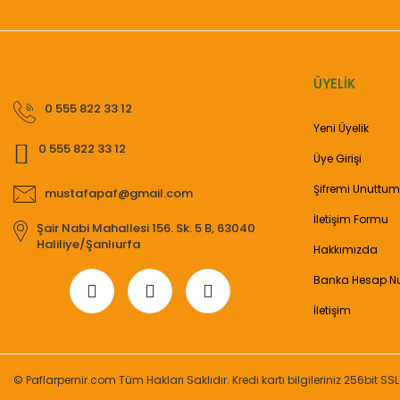
ÜYELİK
0 555 822 33 12
Yeni Üyelik
0 555 822 33 12
Üye Girişi
Şifremi Unuttum
mustafapaf@gmail.com
İletişim Formu
Şair Nabi Mahallesi 156. Sk. 5 B, 63040
Haliliye/Şanlıurfa
Hakkımızda
Banka Hesap N
İletişim
© Paflarpernir.com Tüm Hakları Saklıdır. Kredi kartı bilgileriniz 256bit SSL