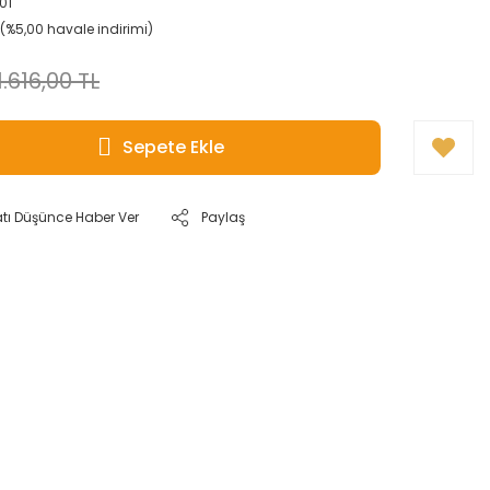
01
L (%5,00 havale indirimi)
1.616,00 TL
Sepete Ekle
atı Düşünce Haber Ver
Paylaş