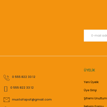
Görüş ve önerileriniz için teşekkür ederiz.
Ürün resmi kalitesiz, bozuk veya görüntülenemiyor.
Ürün açıklamasında eksik bilgiler bulunuyor.
Ürün bilgilerinde hatalar bulunuyor.
Ürün fiyatı diğer sitelerden daha pahalı.
Bu ürüne benzer farklı alternatifler olmalı.
ÜYELİK
0 555 822 33 12
Yeni Üyelik
0 555 822 33 12
Üye Girişi
Şifremi Unuttum
mustafapaf@gmail.com
İletişim Formu