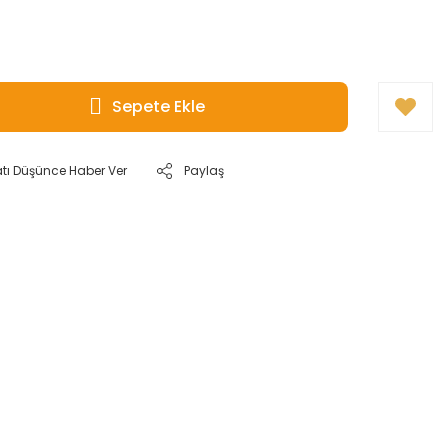
Sepete Ekle
atı Düşünce Haber Ver
Paylaş