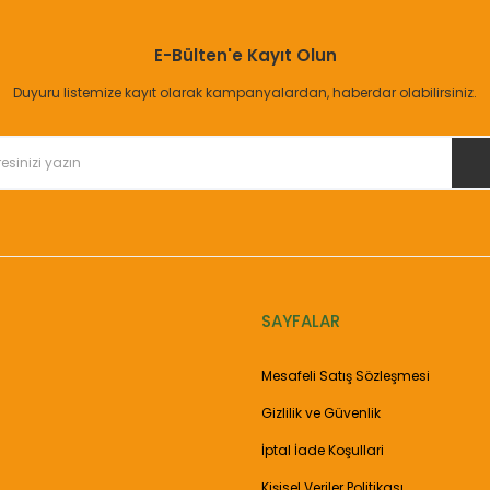
Bu ürüne ilk yorumu siz yapın!
E-Bülten'e Kayıt Olun
Yorum Yaz
Duyuru listemize kayıt olarak kampanyalardan, haberdar olabilirsiniz.
SAYFALAR
Gönder
Mesafeli Satış Sözleşmesi
Gizlilik ve Güvenlik
İptal İade Koşullari
Kişisel Veriler Politikası