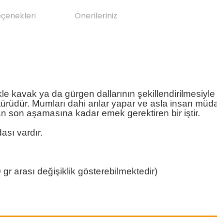
eçenekleri
Önerileriniz
ikle kavak ya da gürgen dallarının şekillendirilmesi
bal türüdür. Mumları dahi arılar yapar ve asla insan 
an son aşamasına kadar emek gerektiren bir iştir.
ası vardır.
gr arası değişiklik gösterebilmektedir)
da yetersiz gördüğünüz noktaları öneri formunu kullanarak tarafımıza il