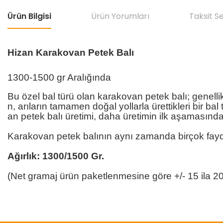
Ürün Bilgisi
Ürün Yorumları
Taksit S
Hizan Karakovan Petek Balı
1300-1500 gr Aralığında
Bu özel bal türü olan karakovan petek balı; genell
n, arıların tamamen doğal yollarla ürettikleri bir 
an petek balı üretimi, daha üretimin ilk aşamasınd
Karakovan petek balının aynı zamanda birçok fayd
Ağırlık: 1300/1500 Gr.
(Net gramaj ürün paketlenmesine göre +/- 15 ila 20 
Bu ürünün fiyat bilgisi, resim, ürün açıklamalarında ve diğer konular