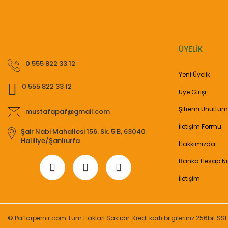
ÜYELİK
0 555 822 33 12
Yeni Üyelik
0 555 822 33 12
Üye Girişi
Şifremi Unuttum
mustafapaf@gmail.com
İletişim Formu
Şair Nabi Mahallesi 156. Sk. 5 B, 63040
Haliliye/Şanlıurfa
Hakkımızda
Banka Hesap N
İletişim
© Paflarpernir.com Tüm Hakları Saklıdır. Kredi kartı bilgileriniz 256bit SSL