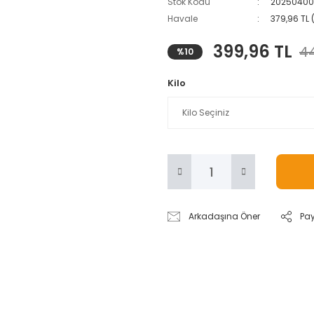
Stok Kodu
20250400
Havale
379,96 TL 
399,96 TL
44
%10
Kilo
Arkadaşına Öner
Pa