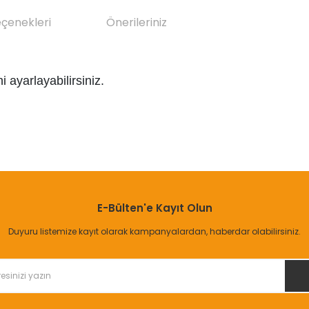
eçenekleri
Önerileriniz
ayarlayabilirsiniz.
da yetersiz gördüğünüz noktaları öneri formunu kullanarak tarafımıza il
Bu ürüne ilk yorumu siz yapın!
E-Bülten'e Kayıt Olun
Yorum Yaz
Duyuru listemize kayıt olarak kampanyalardan, haberdar olabilirsiniz.