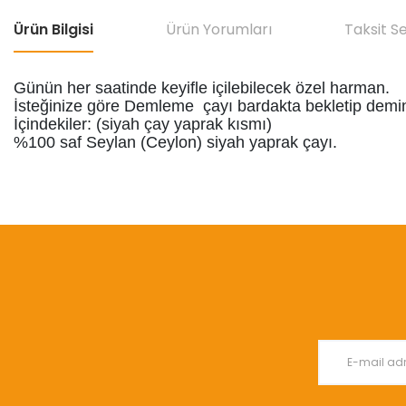
Ürün Bilgisi
Ürün Yorumları
Taksit S
Günün her saatinde keyifle içilebilecek özel harman.
İsteğinize göre Demleme çayı bardakta bekletip demini 
İçindekiler: (siyah çay yaprak kısmı)
%100 saf Seylan (Ceylon) siyah yaprak çayı.
Bu ürünün fiyat bilgisi, resim, ürün açıklamalarında ve diğer konular
Görüş ve önerileriniz için teşekkür ederiz.
Ürün resmi kalitesiz, bozuk veya görüntülenemiyor.
Ürün açıklamasında eksik bilgiler bulunuyor.
Ürün bilgilerinde hatalar bulunuyor.
Ürün fiyatı diğer sitelerden daha pahalı.
Bu ürüne benzer farklı alternatifler olmalı.