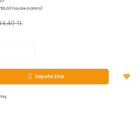
01
(%5,00 havale indirimi)
4,40 TL
Sepete Ekle
ylaş