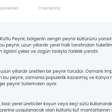
eçenekleri
Önerileriniz
Küflü Peynir, bölgenin zengin peynir kültürünü yansıt
n bu peynir, uzun yıllardır yerel halk tarafından tüket
n ilgisini çeker ve özgün tadıyla farklılık yaratır.
de uzun yıllardır üretilen bir peynir türüdür. Osmanl
lan bu peynir, zamanla popülerlik kazanmış ve Konya m
ğer peynir türlerinden ayırır.
 bazı yerel üreticiler koyun veya keçi sütü kullanarak 
 üzerine uygulanacak olan kültürlü küf mantarlarının et