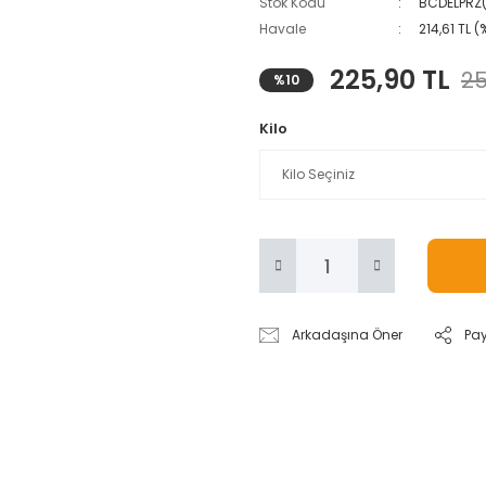
Stok Kodu
BCDELPRZ
Havale
214,61 TL 
225,90 TL
25
%10
Kilo
Arkadaşına Öner
Pa