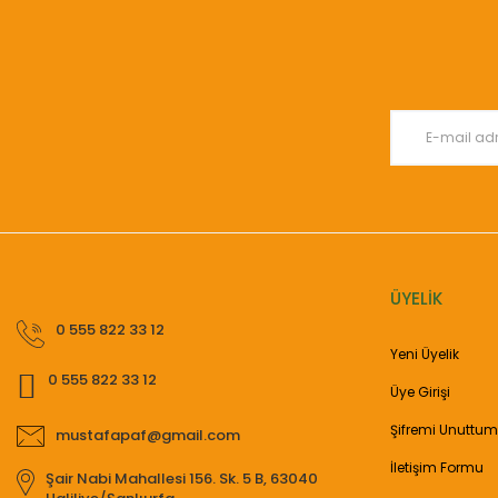
Ürün resmi kalitesiz, bozuk veya görüntülenemiyor.
Ürün açıklamasında eksik bilgiler bulunuyor.
Ürün bilgilerinde hatalar bulunuyor.
Ürün fiyatı diğer sitelerden daha pahalı.
Bu ürüne benzer farklı alternatifler olmalı.
ÜYELİK
0 555 822 33 12
Yeni Üyelik
0 555 822 33 12
Üye Girişi
Şifremi Unuttum
mustafapaf@gmail.com
İletişim Formu
Şair Nabi Mahallesi 156. Sk. 5 B, 63040