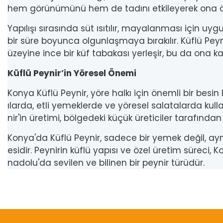
hem görünümünü hem de tadını etkileyerek ona özg
Yapılışı sırasında süt ısıtılır, mayalanması için uyg
bir süre boyunca olgunlaşmaya bırakılır. Küflü Pey
üzeyine ince bir küf tabakası yerleşir, bu da ona kar
Küflü Peynir’in Yöresel Önemi
Konya Küflü Peynir, yöre halkı için önemli bir besin
ılarda, etli yemeklerde ve yöresel salatalarda kull
nir'in üretimi, bölgedeki küçük üreticiler tarafında
Konya'da Küflü Peynir, sadece bir yemek değil, ayn
esidir. Peynirin küflü yapısı ve özel üretim süreci,
nadolu'da sevilen ve bilinen bir peynir türüdür.
Bu ürünün fiyat bilgisi, resim, ürün açıklamalarında ve diğer konular
Görüş ve önerileriniz için teşekkür ederiz.