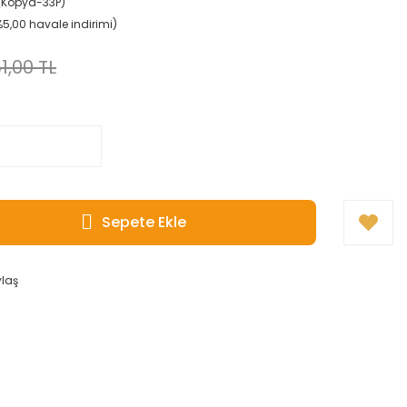
(Kopya-33P)
(%5,00 havale indirimi)
1,00 TL
Sepete Ekle
ylaş