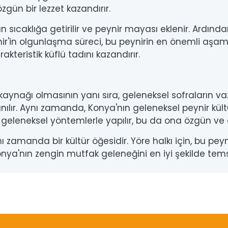
ün bir lezzet kazandırır.
un sıcaklığa getirilir ve peynir mayası eklenir. Ardında
nir'in olgunlaşma süreci, bu peynirin en önemli aşama
akteristik küflü tadını kazandırır.
 kaynağı olmasının yanı sıra, geleneksel sofraların vaz
anılır. Aynı zamanda, Konya'nın geleneksel peynir kült
n geleneksel yöntemlerle yapılır, bu da ona özgün ve o
ı zamanda bir kültür öğesidir. Yöre halkı için, bu pe
 Konya'nın zengin mutfak geleneğini en iyi şekilde te
da yetersiz gördüğünüz noktaları öneri formunu kullanarak tarafımıza il
Bu ürüne ilk yorumu siz yapın!