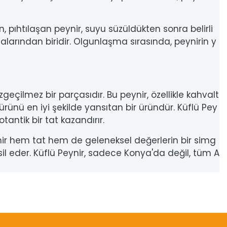
n, pıhtılaşan peynir, suyu süzüldükten sonra belirli
larından biridir. Olgunlaşma sırasında, peynirin y
geçilmez bir parçasıdır. Bu peynir, özellikle kahvalt
ürünü en iyi şekilde yansıtan bir üründür. Küflü Pey
tantik bir tat kazandırır.
ynir hem tat hem de geleneksel değerlerin bir simg
msil eder. Küflü Peynir, sadece Konya'da değil, tüm A
etebilirsiniz.