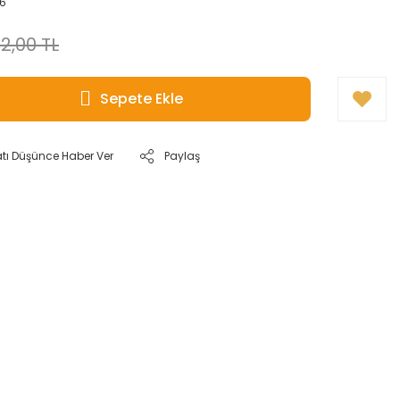
6
2,00 TL
Sepete Ekle
atı Düşünce Haber Ver
Paylaş