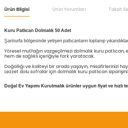
Ürün Bilgisi
Ürün Yorumları
Taksit S
Kuru Patlıcan Dolmalık 50 Adet
Şanlıurfa bölgesinde yetişen patlıcanların toplanıp yıkandıkta
Yöresel mutfağın vazgeçilmezi dolmalık kuru patlıcan, en
hem de sağlıklı içeriğiyle fark yaratacak.
Doğallığı ve kaliteyi bir arada yaşayın, misafirlerinizi h
Lezzet dolu sofralar için dolmalık kuru patlıcan siparişin
Doğal Ev Yapımı Kurutmalık ürünler uygun fiyat ve hızlı t
Bu ürünün fiyat bilgisi, resim, ürün açıklamalarında ve diğer konular
Görüş ve önerileriniz için teşekkür ederiz.
Ürün resmi kalitesiz, bozuk veya görüntülenemiyor.