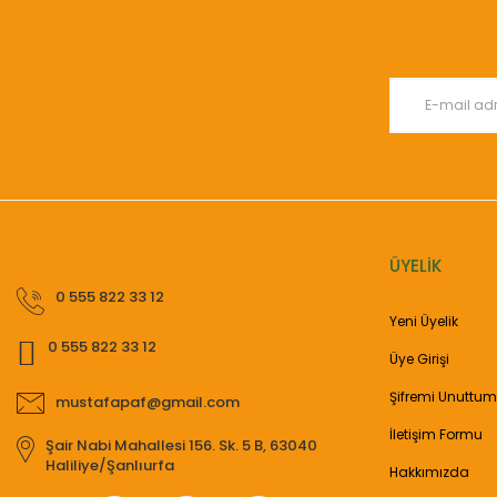
Ürün açıklamasında eksik bilgiler bulunuyor.
Ürün bilgilerinde hatalar bulunuyor.
Ürün fiyatı diğer sitelerden daha pahalı.
Bu ürüne benzer farklı alternatifler olmalı.
ÜYELİK
0 555 822 33 12
Yeni Üyelik
0 555 822 33 12
Üye Girişi
Şifremi Unuttum
mustafapaf@gmail.com
İletişim Formu
Şair Nabi Mahallesi 156. Sk. 5 B, 63040
Haliliye/Şanlıurfa
Hakkımızda