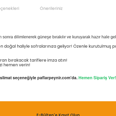
eçenekleri
Önerileriniz
n sonra dilimlenerek güneşe bırakılır ve kuruyarak hazır hale geli
 doğal haliyle sofralarınıza geliyor! Özenle kurutulmuş pa
ayran bırakacak tariflere imza atın!
izi hemen verin!
eslimat seçeneğiyle paflarpeynir.com'da.
Hemen Sipariş Ver!
da yetersiz gördüğünüz noktaları öneri formunu kullanarak tarafımıza il
Bu ürüne ilk yorumu siz yapın!
E-Bülten'e Kayıt Olun