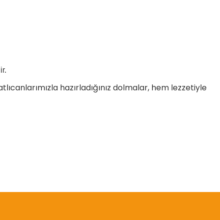
r.
tlıcanlarımızla hazırladığınız dolmalar, hem lezzetiyle
etebilirsiniz.