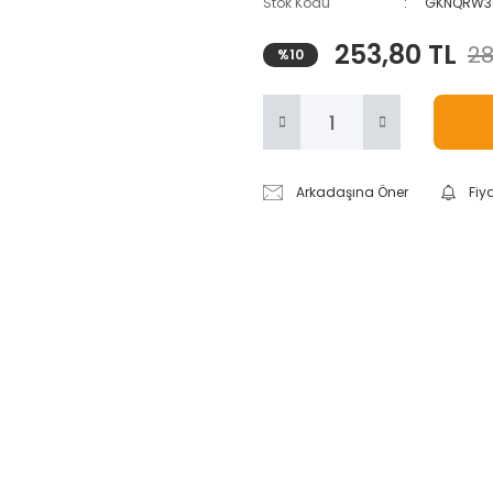
Stok Kodu
GKNQRW3
253,80 TL
28
%10
Arkadaşına Öner
Fiy