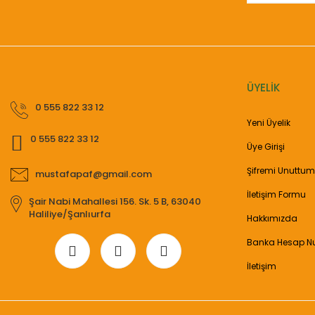
ÜYELİK
0 555 822 33 12
Yeni Üyelik
0 555 822 33 12
Üye Girişi
Şifremi Unuttum
mustafapaf@gmail.com
İletişim Formu
Şair Nabi Mahallesi 156. Sk. 5 B, 63040
Haliliye/Şanlıurfa
Hakkımızda
Banka Hesap N
İletişim