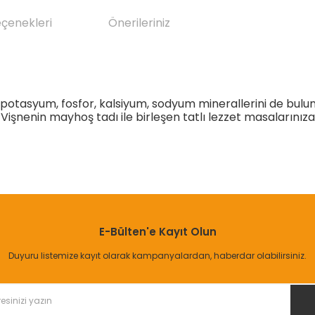
eçenekleri
Önerileriniz
e potasyum, fosfor, kalsiyum, sodyum minerallerini de bulu
işnenin mayhoş tadı ile birleşen tatlı lezzet masalarınız
da yetersiz gördüğünüz noktaları öneri formunu kullanarak tarafımıza il
Bu ürüne ilk yorumu siz yapın!
E-Bülten'e Kayıt Olun
Yorum Yaz
Duyuru listemize kayıt olarak kampanyalardan, haberdar olabilirsiniz.