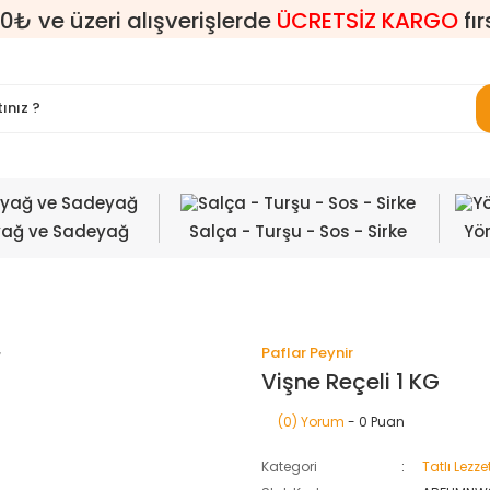
0₺ ve üzeri alışverişlerde
ÜCRETSİZ KARGO
fır
yağ ve Sadeyağ
Salça - Turşu - Sos - Sirke
Yör
Paflar Peynir
Vişne Reçeli 1 KG
(0) Yorum
- 0 Puan
Kategori
Tatlı Lezze