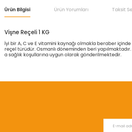
Ürün Bilgisi
Ürün Yorumları
Taksit S
Vişne Reçeli 1 KG
İyi bir A, C ve E vitamini kaynağı olmakla beraber içind
reçel türüdür. Osmanlı döneminden beri yapılmaktadır. V
a sağlık koşullarına uygun olarak gönderilmektedir.
Bu ürünün fiyat bilgisi, resim, ürün açıklamalarında ve diğer konular
Görüş ve önerileriniz için teşekkür ederiz.
Ürün resmi kalitesiz, bozuk veya görüntülenemiyor.
Ürün açıklamasında eksik bilgiler bulunuyor.
Ürün bilgilerinde hatalar bulunuyor.
Ürün fiyatı diğer sitelerden daha pahalı.
Bu ürüne benzer farklı alternatifler olmalı.