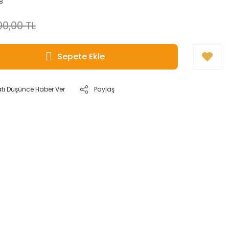
8
0,00 TL
Sepete Ekle
atı Düşünce Haber Ver
Paylaş