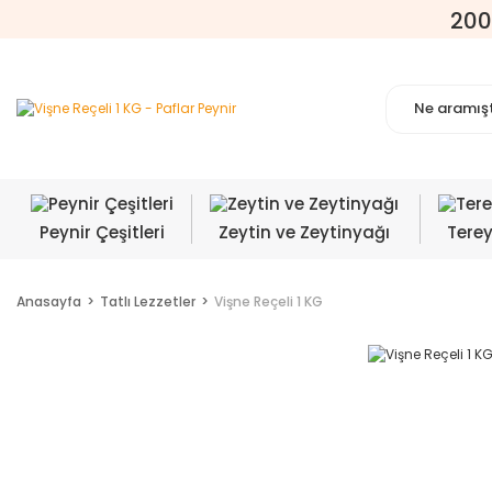
200
Peynir Çeşitleri
Zeytin ve Zeytinyağı
Tere
Anasayfa
Tatlı Lezzetler
Vişne Reçeli 1 KG