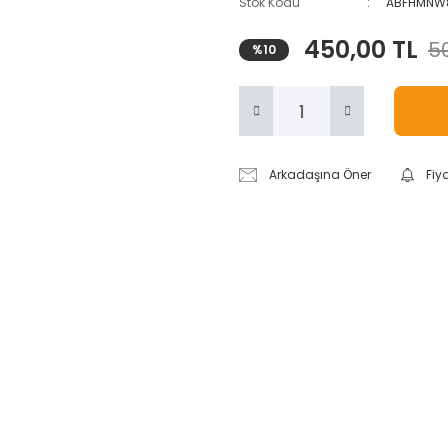
Stok Kodu
ABFHMNW
450,00 TL
50
%10
Arkadaşına Öner
Fiy